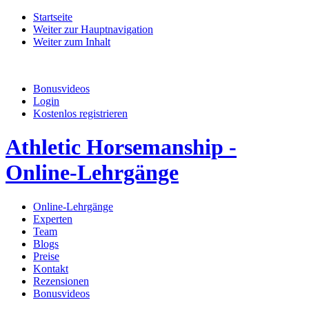
Startseite
Weiter zur Hauptnavigation
Weiter zum Inhalt
Bonusvideos
Login
Kostenlos registrieren
Athletic Horsemanship -
Online-Lehrgänge
Online-Lehrgänge
Experten
Team
Blogs
Preise
Kontakt
Rezensionen
Bonusvideos